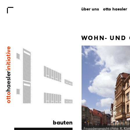
über uns
otto haesler
WOHN- UND 
bauten
Fassadenansicht (Foto: K. Klat