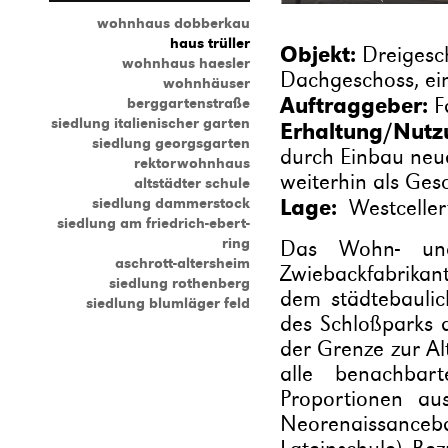
wohnhaus dobberkau
haus trüller
Objekt:
Dreigesc
wohnhaus haesler
Dachgeschoss, ei
wohnhäuser
Auftraggeber:
F
berggartenstraße
siedlung italienischer garten
Erhaltung/Nutz
siedlung georgsgarten
durch Einbau neu
rektorwohnhaus
weiterhin als Ges
altstädter schule
siedlung dammerstock
Lage:
Westceller
siedlung am friedrich-ebert-
ring
Das Wohn- und
aschrott-altersheim
Zwiebackfabrikan
siedlung rothenberg
dem städtebauli
siedlung blumläger feld
des Schloßparks
der Grenze zur Al
alle benachba
Proportionen au
Neorenaissanc