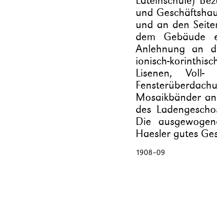
Lateinschule) Be
und Geschäftshau
und an den Seiten
dem Gebäude ein
Anlehnung an di
ionisch-korinthi
Lisenen, Voll
Fensterüberdachu
Mosaikbänder an 
des Ladengescho
Die ausgewogene
Haesler gutes Ges
1908
–
09