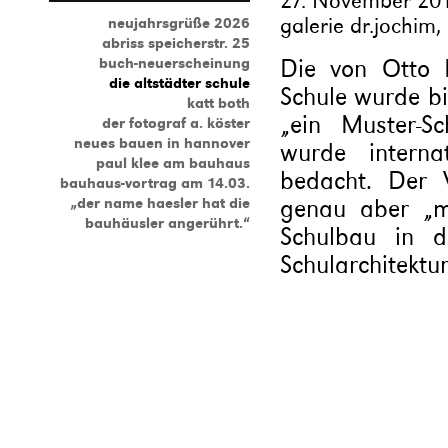
27. November 201
galerie dr.jochim
neujahrsgrüße 2026
abriss speicherstr. 25
Die von Otto H
buch-neuerscheinung
die altstädter schule
Schule wurde bi
katt both
„ein Muster-S
der fotograf a. köster
neues bauen in hannover
wurde interna
paul klee am bauhaus
bedacht. Der 
bauhaus-vortrag am 14.03.
genau aber „m
„der name haesler hat die
bauhäusler angerührt.“
Schulbau in d
Schularchitektu