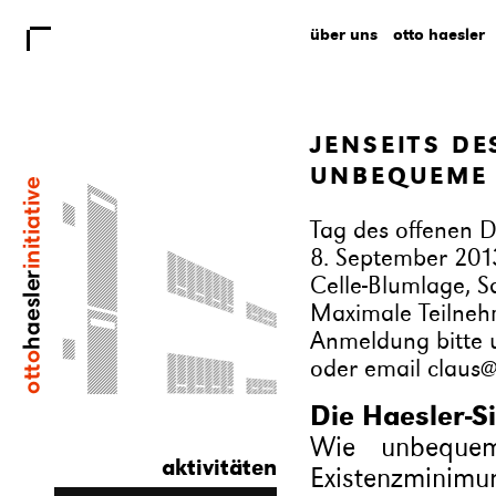
über uns
otto haesler
JENSEITS D
UNBEQUEME
Tag des offenen D
8. September 201
Celle-Blumlage, S
Maximale Teilneh
Anmeldung bitte 
oder email
claus@
Die Haesler-Si
Wie unbeque
aktivitäten
Existenzminimu