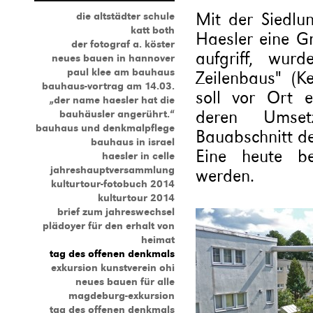
Mit der Siedlu
die altstädter schule
katt both
Haesler eine G
der fotograf a. köster
aufgriff, wur
neues bauen in hannover
paul klee am bauhaus
Zeilenbaus" (K
bauhaus-vortrag am 14.03.
soll vor Ort e
„der name haesler hat die
deren Umset
bauhäusler angerührt.“
bauhaus und denkmalpflege
Bauabschnitt de
bauhaus in israel
Eine heute b
haesler in celle
jahreshauptversammlung
werden.
kulturtour-fotobuch 2014
kulturtour 2014
brief zum jahreswechsel
plädoyer für den erhalt von
heimat
tag des offenen denkmals
exkursion kunstverein ohi
neues bauen für alle
magdeburg-exkursion
tag des offenen denkmals