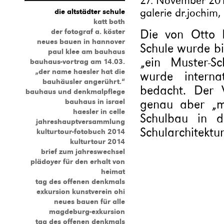
27. November 201
galerie dr.jochim
die altstädter schule
katt both
Die von Otto H
der fotograf a. köster
neues bauen in hannover
Schule wurde bi
paul klee am bauhaus
„ein Muster-S
bauhaus-vortrag am 14.03.
„der name haesler hat die
wurde interna
bauhäusler angerührt.“
bedacht. Der 
bauhaus und denkmalpflege
genau aber „m
bauhaus in israel
haesler in celle
Schulbau in d
jahreshauptversammlung
Schularchitektu
kulturtour-fotobuch 2014
kulturtour 2014
brief zum jahreswechsel
plädoyer für den erhalt von
heimat
tag des offenen denkmals
exkursion kunstverein ohi
neues bauen für alle
magdeburg-exkursion
tag des offenen denkmals