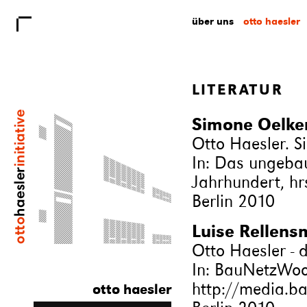
über uns
otto haesler
LITERATUR
Simone Oelke
Otto Haesler. S
In: Das ungebau
Jahrhundert, hr
Berlin 2010
Luise Rellens
Otto Haesler - d
In: BauNetzWoch
http://media.b
otto haesler