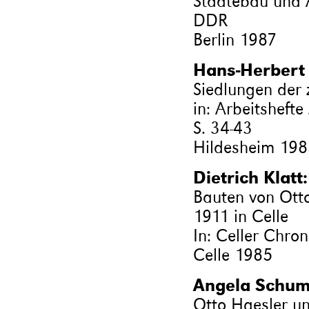
Städtebau und 
DDR
Berlin 1987
Hans-Herbert 
Siedlungen der 
in: Arbeitsheft
S. 34-43
Hildesheim 198
Dietrich Klatt:
Bauten von Ott
1911 in Celle
In: Celler Chro
Celle 1985
Angela Schum
Otto Haesler u