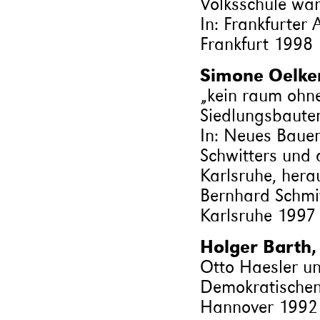
Volksschule war
In: Frankfurter 
Frankfurt 1998
Simone Oelke
„kein raum ohn
Siedlungsbaute
In: Neues Bauen
Schwitters und 
Karlsruhe, hera
Bernhard Schmit
Karlsruhe 1997
Holger Barth,
Otto Haesler u
Demokratischen 
Hannover 1992