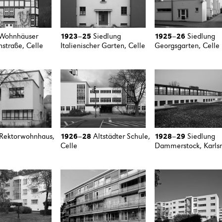
Wohnhäuser
1923
–
25
Siedlung
1925
–
26
Siedlung
straße, Celle
Italienischer Garten, Celle
Georgsgarten, Celle
Rektorwohnhaus,
1926
–
28
Altstädter Schule,
1928
–
29
Siedlung
Celle
Dammerstock, Karls