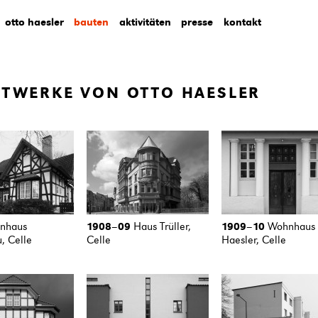
otto haesler
bauten
aktivitäten
presse
kontakt
TWERKE VON OTTO HAESLER
nhaus
1908
–
09
Haus Trüller,
1909
–
10
Wohnhaus
, Celle
Celle
Haesler, Celle