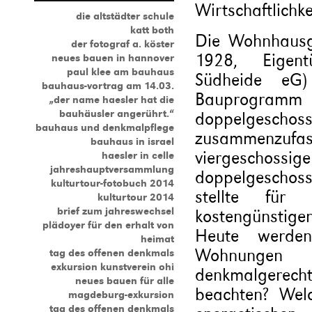
Wirtschaftlichk
die altstädter schule
katt both
Die Wohnhausgr
der fotograf a. köster
1928, Eigent
neues bauen in hannover
paul klee am bauhaus
Südheide eG)
bauhaus-vortrag am 14.03.
Bauprogramm e
„der name haesler hat die
bauhäusler angerührt.“
doppelges
bauhaus und denkmalpflege
zusammenzuf
bauhaus in israel
viergeschossi
haesler in celle
jahreshauptversammlung
doppelgescho
kulturtour-fotobuch 2014
stellte für
kulturtour 2014
brief zum jahreswechsel
kostengünstiger
plädoyer für den erhalt von
Heute werde
heimat
Wohnungen 
tag des offenen denkmals
exkursion kunstverein ohi
denkmalgerec
neues bauen für alle
beachten? Wel
magdeburg-exkursion
tag des offenen denkmals