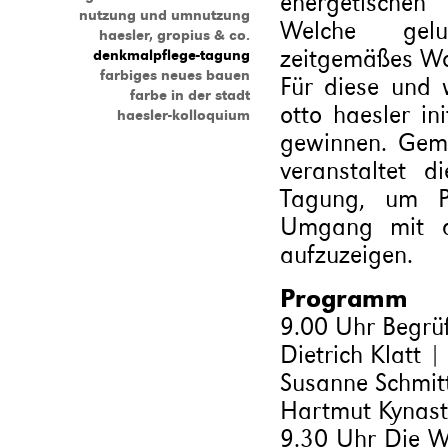
energetischen
nutzung und umnutzung
Welche gelun
haesler, gropius & co.
zeitgemäßes Wo
denkmalpflege-tagung
farbiges neues bauen
Für diese und 
farbe in der stadt
otto haesler in
haesler-kolloquium
gewinnen. Geme
veranstaltet di
Tagung, um Pe
Umgang mit d
aufzuzeigen.
Programm
9.00 Uhr Begr
Dietrich Klatt | 
Susanne Schmitt
Hartmut Kynast
9.30 Uhr Die 