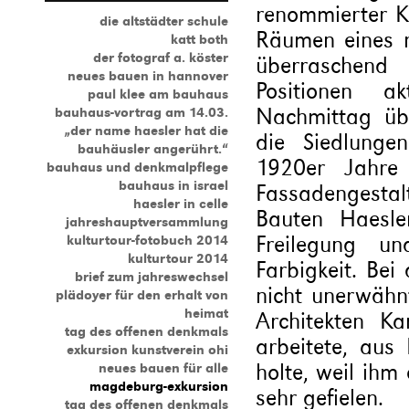
renommierter Kü
die altstädter schule
Räumen eines r
katt both
der fotograf a. köster
überraschend 
neues bauen in hannover
Positionen ak
paul klee am bauhaus
Nachmittag üb
bauhaus-vortrag am 14.03.
„der name haesler hat die
die Siedlunge
bauhäusler angerührt.“
1920er Jahre 
bauhaus und denkmalpflege
bauhaus in israel
Fassadengesta
haesler in celle
Bauten Haesle
jahreshauptversammlung
Freilegung u
kulturtour-fotobuch 2014
kulturtour 2014
Farbigkeit. Bei
brief zum jahreswechsel
nicht unerwähn
plädoyer für den erhalt von
heimat
Architekten Ka
tag des offenen denkmals
arbeitete, aus
exkursion kunstverein ohi
holte, weil ihm
neues bauen für alle
magdeburg-exkursion
sehr gefielen.
tag des offenen denkmals