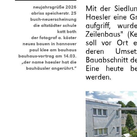
Mit der Siedlu
neujahrsgrüße 2026
abriss speicherstr. 25
Haesler eine G
buch-neuerscheinung
aufgriff, wur
die altstädter schule
katt both
Zeilenbaus" (K
der fotograf a. köster
soll vor Ort e
neues bauen in hannover
deren Umset
paul klee am bauhaus
bauhaus-vortrag am 14.03.
Bauabschnitt de
„der name haesler hat die
Eine heute b
bauhäusler angerührt.“
werden.