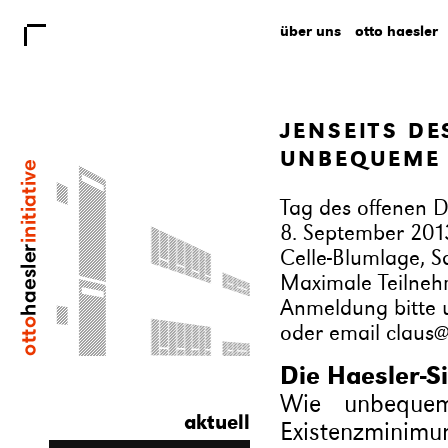
über uns
otto haesler
JENSEITS D
UNBEQUEME
Tag des offenen D
8. September 201
Celle-Blumlage, S
Maximale Teilneh
Anmeldung bitte 
oder email
claus@
Die Haesler-Si
Wie unbeque
aktuell
Existenzminimu