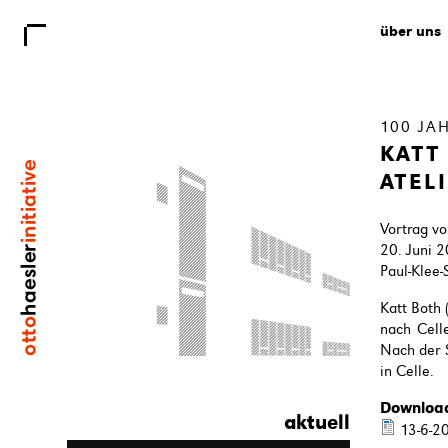
über uns
100 JA
KATT
ATEL
Vortrag v
20. Juni 
Paul-Klee-
Katt Both
nach Celle
Nach der 
in Celle.
Downloa
aktuell
13-6-20