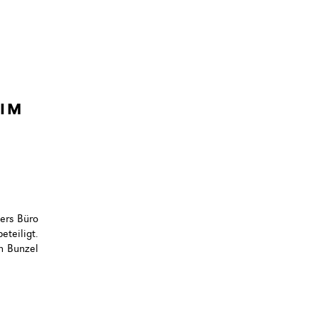
 IM
ers Büro
teiligt.
n Bunzel