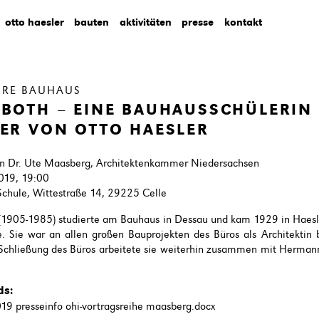
otto haesler
bauten
aktivitäten
presse
kontakt
HRE BAUHAUS
 BOTH – EINE BAUHAUSSCHÜLERIN
IER VON OTTO HAESLER
on Dr. Ute Maasberg, Architektenkammer Niedersachsen
2019, 19:00
Schule, Wittestraße 14, 29225 Celle
 (1905-1985) studierte am Bauhaus in Dessau und kam 1929 in Haesl
. Sie war an allen großen Bauprojekten des Büros als Architektin be
Schließung des Büros arbeitete sie weiterhin zusammen mit Herman
ds:
19 presseinfo ohi-vortragsreihe maasberg.docx