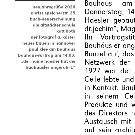
Bauhaus am
neujahrsgrüße 2026
Donnerstag, 1
abriss speicherstr. 25
Haesler gebaut
buch-neuerscheinung
die altstädter schule
dr.jochim“, Mag
katt both
Ihr Vortrags
der fotograf a. köster
neues bauen in hannover
Bauhäusler ang
paul klee am bauhaus
Bunzel auf, da
bauhaus-vortrag am 14.03.
Netzwerk der 
„der name haesler hat die
bauhäusler angerührt.“
1927 war der A
Celle lebte un
in Kontakt. Bau
in seinem Cel
Produkte und w
des Direktors n
Austausch mit
auf sein archit