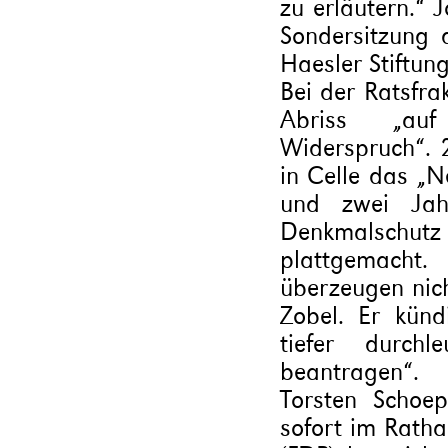
zu erläutern.“ 
Sondersitzung 
Haesler Stiftun
Bei der Ratsfra
Abriss „auf
Widerspruch“.
in Celle das „N
und zwei Jah
Denkmalschu
plattgemach
überzeugen nich
Zobel. Er kün
tiefer durchl
beantragen“.
Torsten Schoe
sofort im Rath