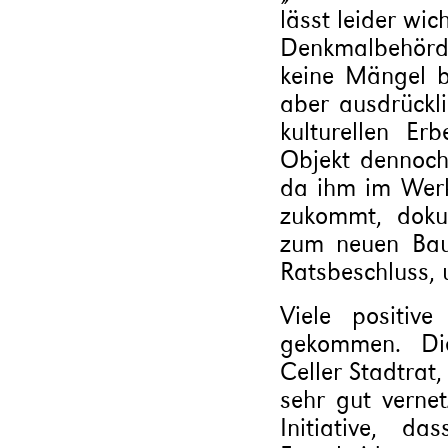
lässt leider wic
Denkmalbehörde
keine Mängel be
aber ausdrückli
kulturellen E
Objekt dennoch
da ihm im Werk
zukommt, doku
zum neuen Baue
Ratsbeschluss, 
Viele positiv
gekommen. Die
Celler Stadtrat
sehr gut vernet
Initiative, d