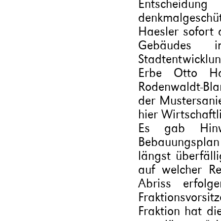
Entscheid
denkmalgesch
Haesler sofort 
Gebäudes i
Stadtentwicklu
Erbe Otto Hae
Rodenwaldt-Bla
der Mustersanie
hier Wirtschaft
Es gab Hin
Bebauungsplan 
längst überfälli
auf welcher R
Abriss erfolg
Fraktionsvorsit
Fraktion hat d