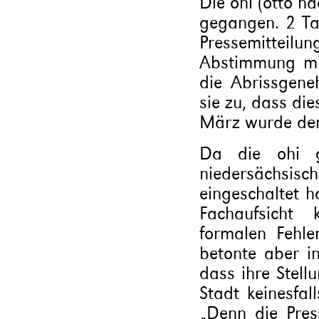
Die ohi (otto ha
gegangen. 2 Tag
Pressemitteilung
Abstimmung mi
die Abrissgeneh
sie zu, dass di
März wurde der 
Da die ohi gl
niedersächsi
eingeschaltet h
Fachaufsicht 
formalen Fehle
betonte aber in
dass ihre Stel
Stadt keinesfal
„Denn die Press