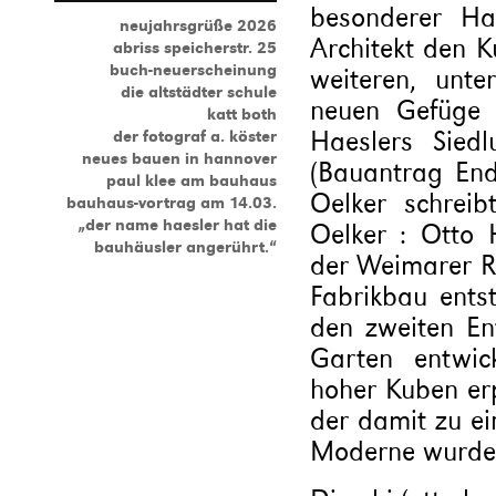
besonderer Ha
neujahrsgrüße 2026
Architekt den K
abriss speicherstr. 25
buch-neuerscheinung
weiteren, unt
die altstädter schule
neuen Gefüge 
katt both
Haeslers Siedl
der fotograf a. köster
neues bauen in hannover
(Bauantrag En
paul klee am bauhaus
Oelker schreib
bauhaus-vortrag am 14.03.
„der name haesler hat die
Oelker : Otto H
bauhäusler angerührt.“
der Weimarer R
Fabrikbau ents
den zweiten Ent
Garten entwic
hoher Kuben er
der damit zu ei
Moderne wurde