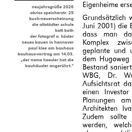
Eigenheime erse
neujahrsgrüße 2026
abriss speicherstr. 25
Grundsätzlich 
buch-neuerscheinung
Juni 2001) die 
die altstädter schule
katt both
dass man das
der fotograf a. köster
Komplex zwi
neues bauen in hannover
paul klee am bauhaus
geplante und 
bauhaus-vortrag am 14.03.
dem Hugoweg an
„der name haesler hat die
Bestand saniert
bauhäusler angerührt.“
WBG, Dr. Wu
Aufsichtsrat d
einen Investor
Planungen a
Architekten I
Zudem sollte 
werden, welc