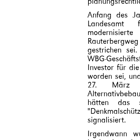
planungsrechtli
Anfang des Ja
Landesamt 
modernisier
Rauterbergw
gestrichen sei
WBG-Geschäfts
Investor für di
worden sei, und
27. März 
Alternativbeb
hätten das s
"Denkmalschü
signalisiert.
Irgendwann wu