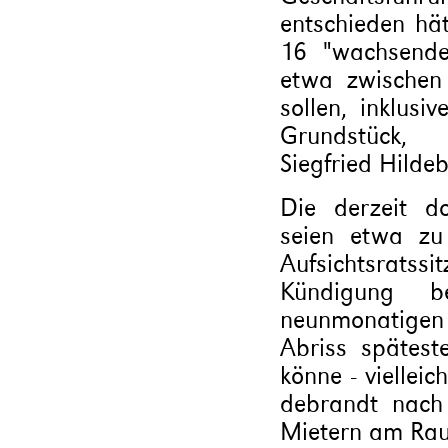
entschieden hät
16 "wachsende 
etwa zwischen
sollen, inklus
Grundstück, 
Siegfried Hilde
Die derzeit d
seien etwa zu
Aufsichtsratss
Kündigung b
neunmonatige
Abriss spätes
könne - viellei
debrandt nach
Mietern am Rau