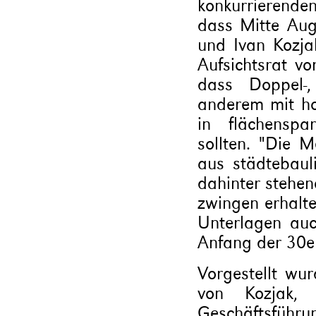
konkurrierende
dass Mitte Augu
und Ivan Kozja
Aufsichtsrat vo
dass Doppel-,
anderem mit h
in flächenspa
sollten. "Die M
aus städtebaul
dahinter stehen
zwingen erhalte
Unterlagen auc
Anfang der 30er
Vorgestellt wu
von Kozjak, 
Geschäftsführ