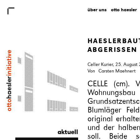
über uns
otto haesler
HAESLERBAU
ABGERISSEN
Celler Kurier,
25. August
Von
Carsten Maehnert
CELLE (cm). V
Wohnung
Grundsatzentsc
Blumläger Fel
original erhal
und der halben
aktuell
soll. Beide 