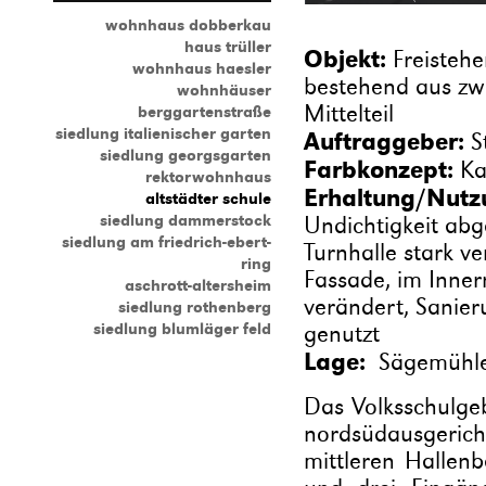
wohnhaus dobberkau
haus trüller
Objekt:
Freisteh
wohnhaus haesler
bestehend aus zwe
wohnhäuser
Mittelteil
berggartenstraße
siedlung italienischer garten
Auftraggeber:
S
siedlung georgsgarten
Farbkonzept:
Ka
rektorwohnhaus
Erhaltung/Nutz
altstädter schule
siedlung dammerstock
Undichtigkeit abg
siedlung am friedrich-ebert-
Turnhalle stark v
ring
Fassade, im Inne
aschrott-altersheim
verändert, Sanier
siedlung rothenberg
siedlung blumläger feld
genutzt
Lage:
Sägemühle
Das Volksschulgeb
nordsüdausgerich
mittleren Hallen