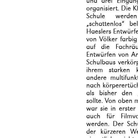
und drei Eingäng
organisiert. Die 
Schule werden
„schattenlos“ b
Haeslers Entwürf
von Völker farbig
auf die Fachrä
Entwürfen von An
Schulbaus verkörp
ihrem starken k
andere multifunk
nach körperertüc
als bisher den 
sollte. Von oben 
war sie in erster
auch für Filmvo
werden. Der Schu
der kürzeren We