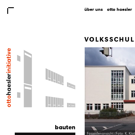
über uns
otto haesler
VOLKSSCHULE
bauten
Fassadenansicht (Foto: K. Klat