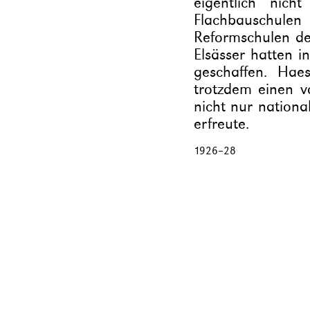
eigentlich nich
Flachbauschul
Reformschulen de
Elsässer hatten 
geschaffen. Hae
trotzdem einen vo
nicht nur nationa
erfreute.
1926
–
28