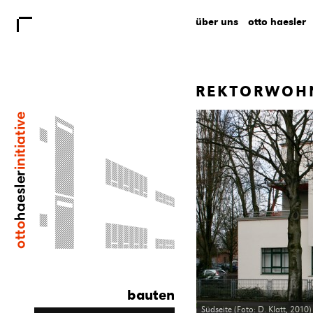
über uns
otto haesler
REKTORWOHN
bauten
Südseite (Foto: D. Klatt, 2010)