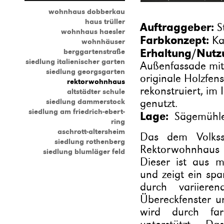
wohnhaus dobberkau
haus trüller
Auftraggeber:
S
wohnhaus haesler
Farbkonzept:
Ka
wohnhäuser
Erhaltung/Nutz
berggartenstraße
siedlung italienischer garten
Außenfassade mit
siedlung georgsgarten
originale Holzfen
rektorwohnhaus
rekonstruiert, im
altstädter schule
siedlung dammerstock
genutzt.
siedlung am friedrich-ebert-
Lage:
Sägemühlen
ring
aschrott-altersheim
Das dem Volkss
siedlung rothenberg
Rektorwohnhaus 
siedlung blumläger feld
Dieser ist aus 
und zeigt ein sp
durch variieren
Übereckfenster u
wird durch far