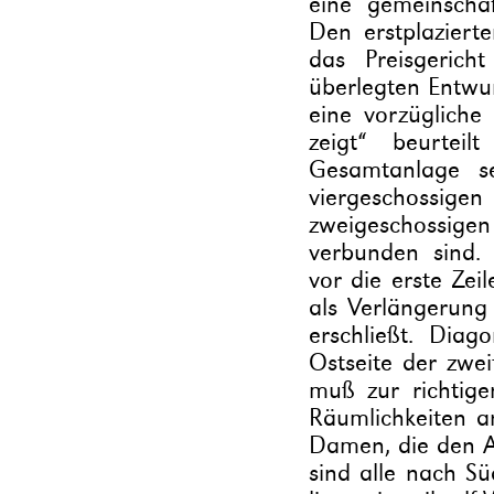
eine gemeinschaf
Den erstplaziert
das Preisgerich
überlegten Entwur
eine vorzüglich
zeigt“ beurtei
Gesamtanlage se
viergeschossi
zweigeschossig
verbunden sind. 
vor die erste Zei
als Verlängerung
erschließt. Diag
Ostseite der zwe
muß zur richtige
Räumlichkeiten 
Damen, die den A
sind alle nach S