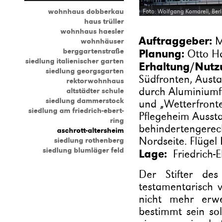
wohnhaus dobberkau
Foto: Wolfgang Komarell, Berl
haus trüller
wohnhaus haesler
Auftraggeber:
M
wohnhäuser
berggartenstraße
Planung:
Otto Ha
siedlung italienischer garten
Erhaltung/Nutz
siedlung georgsgarten
Südfronten, Austa
rektorwohnhaus
durch Aluminiumfe
altstädter schule
siedlung dammerstock
und „Wetterfronte
siedlung am friedrich-ebert-
Pflegeheim Aussta
ring
behindertengerec
aschrott-altersheim
Nordseite. Flügel
siedlung rothenberg
siedlung blumläger feld
Lage:
Friedrich-
Der Stifter des
testamentarisch v
nicht mehr erwe
bestimmt sein sol