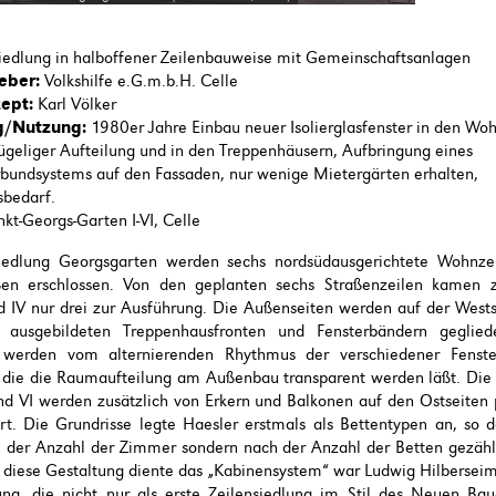
iedlung in halboffener Zeilenbauweise mit Gemeinschaftsanlagen
eber:
Volkshilfe e.G.m.b.H. Celle
ept:
Karl Völker
g/Nutzung:
1980er Jahre Einbau neuer Isolierglasfenster in den W
ügeliger Aufteilung und in den Treppenhäusern, Aufbringung eines
undsystems auf den Fassaden, nur wenige Mietergärten erhalten,
sbedarf.
kt-Georgs-Garten I-VI, Celle
iedlung Georgsgarten werden sechs nordsüdausgerichtete Wohnze
en erschlossen. Von den geplanten sechs Straßenzeilen kamen 
d IV nur drei zur Ausführung. Die Außenseiten werden auf der Wests
tig ausgebildeten Treppenhausfronten und Fensterbändern geglied
 werden vom alternierenden Rhythmus der verschiedener Fenst
 die die Raumaufteilung am Außenbau transparent werden läßt. Die
nd VI werden zusätzlich von Erkern und Balkonen auf den Ostseiten p
rt. Die Grundrisse legte Haesler erstmals als Bettentypen an, so d
 der Anzahl der Zimmer sondern nach der Anzahl der Betten gezähl
r diese Gestaltung diente das „Kabinensystem“ war Ludwig Hilberseim
ung, die nicht nur als erste Zeilensiedlung im Stil des Neuen Baue