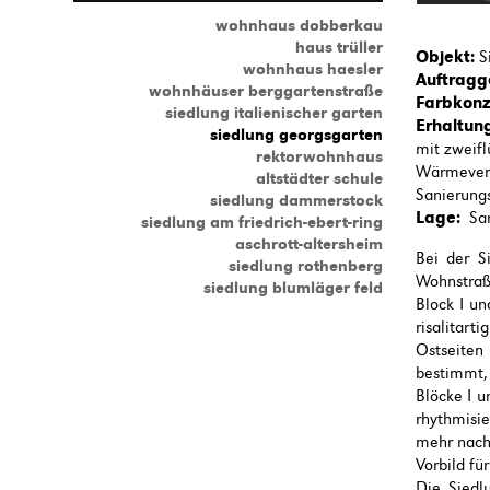
wohnhaus dobberkau
haus trüller
Objekt:
S
wohnhaus haesler
Auftragg
wohnhäuser berggartenstraße
Farbkonz
siedlung italienischer garten
Erhaltun
siedlung georgsgarten
mit zweifl
rektorwohnhaus
Wärmeverb
altstädter schule
Sanierung
siedlung dammerstock
Lage:
San
siedlung am friedrich-ebert-ring
aschrott-altersheim
Bei der S
siedlung rothenberg
Wohnstraß
siedlung blumläger feld
Block I un
risalitar
Ostseiten
bestimmt,
Blöcke I u
rhythmisie
mehr nach
Vorbild fü
Die Siedl