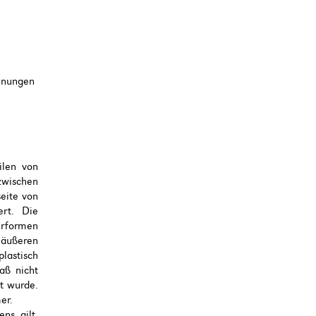
ohnungen
ilen von
zwischen
eite von
ert. Die
erformen
 äußeren
lastisch
aß nicht
t wurde.
er.
ns gilt,