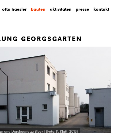
otto haesler
bauten
aktivitäten
presse
kontakt
LUNG GEORGSGARTEN
en und Durchgang zu Block I (Foto: K. Klatt, 2013)