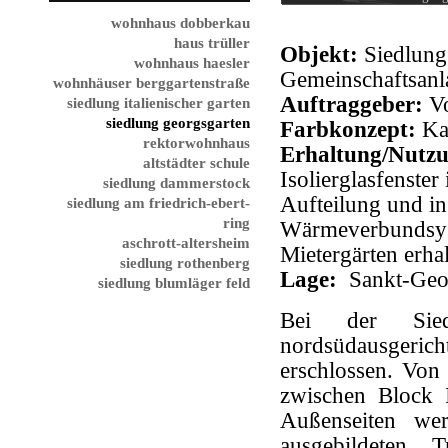
wohnhaus dobberkau
haus trüller
Objekt:
Siedlung
wohnhaus haesler
Gemeinschaftsanl
wohnhäuser berggartenstraße
Auftraggeber:
Vo
siedlung italienischer garten
siedlung georgsgarten
Farbkonzept:
Ka
rektorwohnhaus
Erhaltung/Nutz
altstädter schule
Isolierglasfenste
siedlung dammerstock
Aufteilung und i
siedlung am friedrich-ebert-
ring
Wärmeverbundsyst
aschrott-altersheim
Mietergärten erha
siedlung rothenberg
Lage:
Sankt-Geor
siedlung blumläger feld
Bei der Sied
nordsüdausger
erschlossen. Von
zwischen Block 
Außenseiten wer
ausgebildeten T